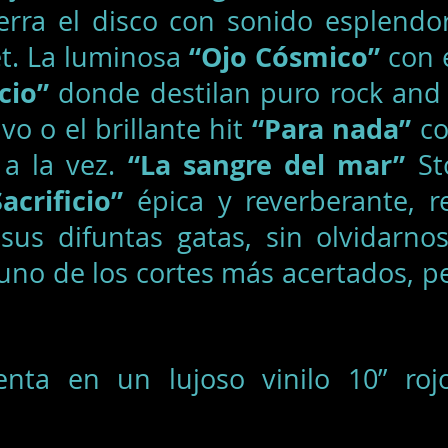
erra el disco con sonido esplendo
“Ojo Cósmico”
et. La luminosa
con 
cio”
donde destilan puro rock and r
“Para nada”
vo o el brillante hit
co
“La sangre del mar”
 a la vez.
Sto
Sacrificio”
épica y reverberante, re
sus difuntas gatas, sin olvidarn
uno de los cortes más acertados, p
nta en un lujoso vinilo 10” roj