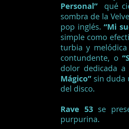
Personal”
qué ci
sombra de la Velv
“Mi su
pop inglés.
simple como efecti
turbia y melódica
“
contundente, o
dolor dedicada a 
Mágico”
sin duda 
del disco.
Rave 53
se prese
purpurina.